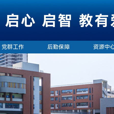
党群工作
后勤保障
资源中