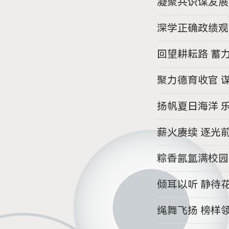
凝聚共识谋发展
深学正确政绩观
回望耕耘路 蓄
聚力德育收官 
扬帆夏日海洋 
薪火赓续 逐光
粽香氤氲满校园
倾耳以听 静待
绳舞飞扬 榜样